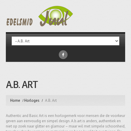
A.B. ART
Home
Horloges
A.B. Art
Authentic and Basic Art is een horlogemerk voor mensen die de voorkeur
geven aan eenvoudig en simpel design. A.b.art is anders, authentiek en
niet op zoek naar glitter en glamour – maar wil met simpele schoonheid,