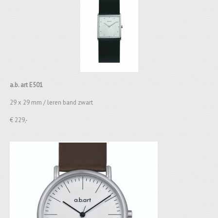
a.b. art E501
29 x 29 mm / leren band zwart
€ 229,-