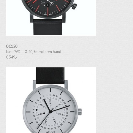
OC150
kast PVD – Ø 40,5mm/leren band
€ 349,-