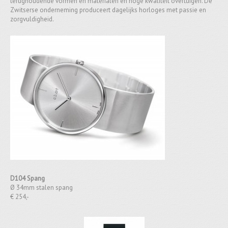
terughoudende vormen en materialen en hoge kwaliteit overtuigen. De
Zwitserse onderneming produceert dagelijks horloges met passie en
zorgvuldigheid.
D104 Spang
Ø 34mm stalen spang
€ 254,-