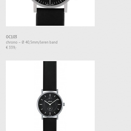
OC103
chrono – Ø 40,5mm/leren band
€ 339,-