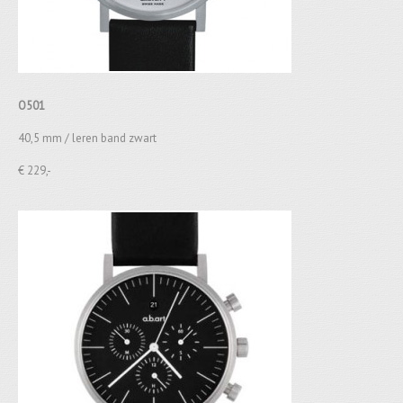
O501
40,5 mm / leren band zwart
€ 229,-