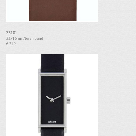
ZS101
33x16mm/leren band
€ 219,-