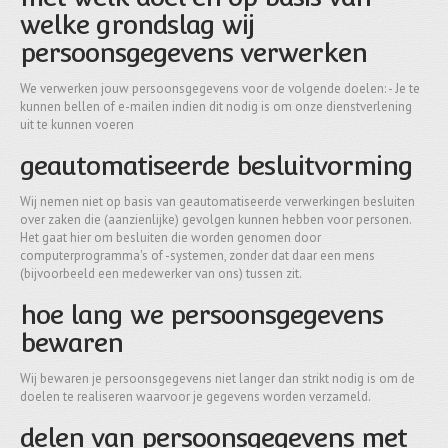
welke grondslag wij
persoonsgegevens verwerken
We verwerken jouw persoonsgegevens voor de volgende doelen: - Je te
kunnen bellen of e-mailen indien dit nodig is om onze dienstverlening
uit te kunnen voeren
geautomatiseerde besluitvorming
Wij nemen niet op basis van geautomatiseerde verwerkingen besluiten
over zaken die (aanzienlijke) gevolgen kunnen hebben voor personen.
Het gaat hier om besluiten die worden genomen door
computerprogramma's of -systemen, zonder dat daar een mens
(bijvoorbeeld een medewerker van ons) tussen zit.
hoe lang we persoonsgegevens
bewaren
Wij bewaren je persoonsgegevens niet langer dan strikt nodig is om de
doelen te realiseren waarvoor je gegevens worden verzameld.
delen van persoonsgegevens met