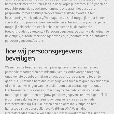
het verzoek mee te sturen. Maak in deze kopie je pasfoto, MRZ (machine
readable zone, de strook met nummers onderaan het paspoort),
paspoortnummer en Burgerservicenummer (BSN) zwart. Dit ter
bescherming van je privacy. We reageren zo snel mogelijk, maar binnen
vier weken, op jouw verzoek. We willen je er tevens op wijzen dat je de
mogelijkheid hebt om een klacht in te dienen bij de nationale
toezichthouder, de Autoriteit Persoonsgegevens. Dat kan via de volgende
link: https://autoriteitpersoonsgegevens.nl/nl/contact-met-de-autoriteit-
persoonsgegevens/tip-ons
hoe wij persoonsgegevens
beveiligen
We nemen de bescherming van jouw gegevens serieus en nemen
passende maatregelen om misbruik, verlies, onbevoegde toegang,
ongewenste openbaarmaking en ongeoorloofde wijziging tegen te
gaan. Als jij het idee hebt dat jouw gegevens toch niet goed beveiligd zijn
of er zijn aanwijzingen van misbruik, neem dan contact op met onze
klantenservice of via onze contact pagina. We hebben de volgende
maatregelen genomen om jouw persoonsgegevens te beveiligen: - TLS
(voorheen SSL) Wij versturen jouw gegevens via een beveiligde
internetverbinding. Dit kun je zien aan de adresbalk 'https' en het
hangslotje in de adresbalk. - DKIM, SPF en DMARC zijn drie
internetstandaarden die wij gebruiken om te voorkomen dat jij uit onze