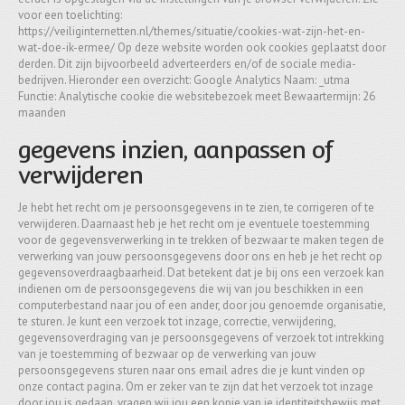
voor een toelichting:
https://veiliginternetten.nl/themes/situatie/cookies-wat-zijn-het-en-
wat-doe-ik-ermee/ Op deze website worden ook cookies geplaatst door
derden. Dit zijn bijvoorbeeld adverteerders en/of de sociale media-
bedrijven. Hieronder een overzicht: Google Analytics Naam: _utma
Functie: Analytische cookie die websitebezoek meet Bewaartermijn: 26
maanden
gegevens inzien, aanpassen of
verwijderen
Je hebt het recht om je persoonsgegevens in te zien, te corrigeren of te
verwijderen. Daarnaast heb je het recht om je eventuele toestemming
voor de gegevensverwerking in te trekken of bezwaar te maken tegen de
verwerking van jouw persoonsgegevens door ons en heb je het recht op
gegevensoverdraagbaarheid. Dat betekent dat je bij ons een verzoek kan
indienen om de persoonsgegevens die wij van jou beschikken in een
computerbestand naar jou of een ander, door jou genoemde organisatie,
te sturen. Je kunt een verzoek tot inzage, correctie, verwijdering,
gegevensoverdraging van je persoonsgegevens of verzoek tot intrekking
van je toestemming of bezwaar op de verwerking van jouw
persoonsgegevens sturen naar ons email adres die je kunt vinden op
onze contact pagina. Om er zeker van te zijn dat het verzoek tot inzage
door jou is gedaan, vragen wij jou een kopie van je identiteitsbewijs met