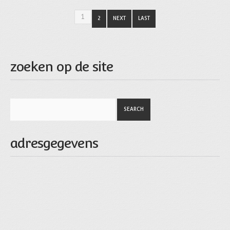
1
2
NEXT
LAST
zoeken op de site
adresgegevens